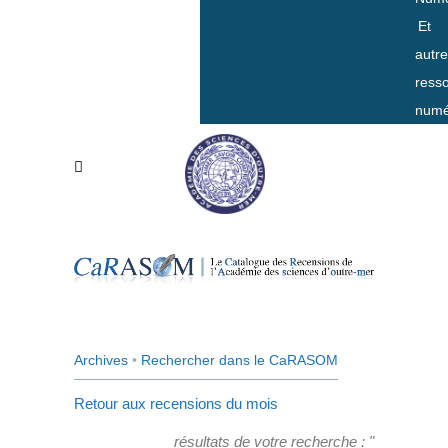
Et
autr
ress
numé
Archives
•
Rechercher dans le CaRASOM
Retour aux recensions du mois
résultats de votre recherche : "