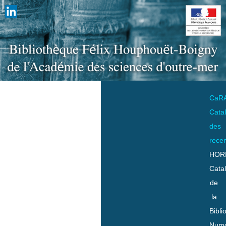
CaR
Cata
des
rece
HOR
Cata
de
la
Bibli
Numo