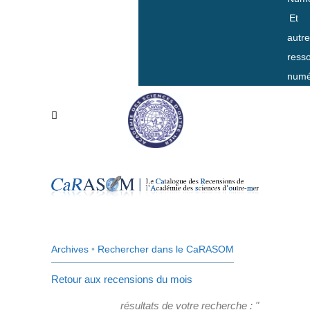
Et
autr
ress
numé
Archives
•
Rechercher dans le CaRASOM
Retour aux recensions du mois
résultats de votre recherche : "