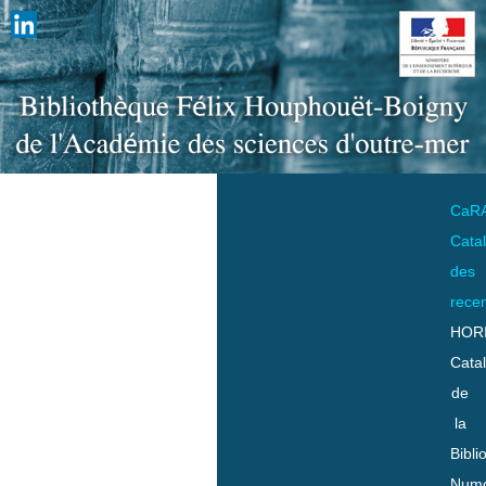
CaR
Cata
des
rece
HOR
Cata
de
la
Bibli
Numo