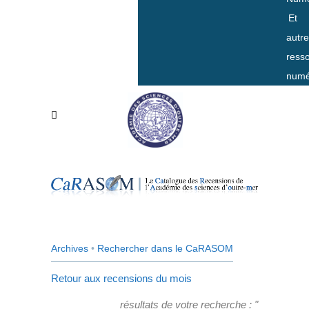
Et
autr
ress
numé
Archives
•
Rechercher dans le CaRASOM
Retour aux recensions du mois
résultats de votre recherche : "