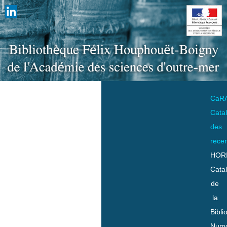
CaR
Cata
des
rece
HOR
Cata
de
la
Bibli
Numo