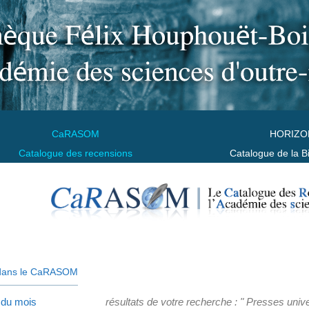
CaRASOM
HORIZO
Catalogue des recensions
Catalogue de la B
dans le CaRASOM
 du mois
résultats de votre recherche : " Presses univ