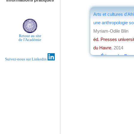
Arts et cultures d'Afr
une anthropologie sol
Myriam-Odile Blin
Retour au site
éd. Presses universi
de l'Académie
du Havre
, 2014
par
Étienne Le Roy
Suivez-nous sur Linkedin