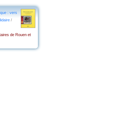
ique : vers
idaire
/
taires de Rouen et