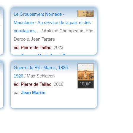
Le Groupement Nomade -
Mauritanie - Au service de la paix et des
populations ...
/ Antoine Champeaux, Eric
Deroo & Jean Tartare
éd. Pierre de Taillac
, 2023
par
Jeanne-Marie Amat-Roze
Guerre du Rif : Maroc, 1925-
1926
/ Max Schiavon
éd. Pierre de Taillac
, 2016
par
Jean Martin