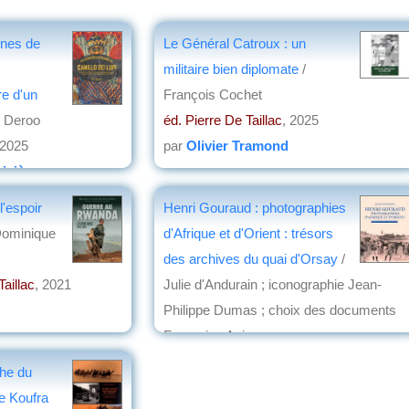
ines de
Le Général Catroux : un
militaire bien diplomate
/
re d'un
François Cochet
c Deroo
éd. Pierre De Taillac
, 2025
 2025
par
Olivier Tramond
ivière
'espoir
Henri Gouraud : photographies
Dominique
d'Afrique et d'Orient : trésors
des archives du quai d'Orsay
/
Taillac
, 2021
Julie d'Andurain ; iconographie Jean-
Philippe Dumas ; choix des documents
Françoise Aujogue
éd. Éditions Pierre de Taillac , Archives
he du
diplomatiques
, 2017
e Koufra