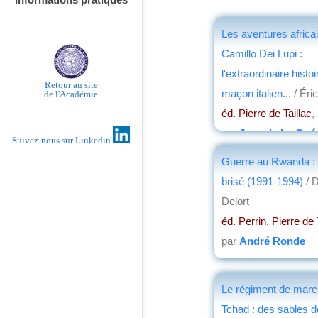
Les aventures africa
Camillo Dei Lupi :
l'extraordinaire histoi
Retour au site
maçon italien...
/ Éri
de l'Académie
éd. Pierre de Taillac
,
par
Jean de La Guér
Suivez-nous sur Linkedin
Guerre au Rwanda : l
brisé (1991-1994)
/ 
Delort
éd. Perrin, Pierre de 
par
André Ronde
Le régiment de marc
Tchad : des sables d