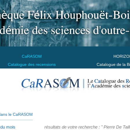
CaRASOM
HORIZO
Catalogue des recensions
Catalogue de la B
dans le CaRASOM
 du mois
résultats de votre recherche : " Pierre De Tail