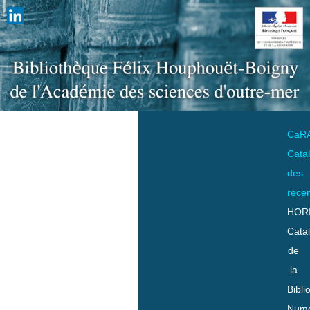
CaR
Cata
des
rece
HOR
Cata
de
la
Bibli
Numo