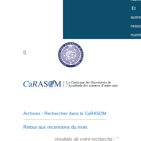
Et
autr
ress
numé
Archives
•
Rechercher dans le CaRASOM
Retour aux recensions du mois
résultats de votre recherche : "