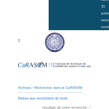
Et
autr
ress
numé
Archives
•
Rechercher dans le CaRASOM
Retour aux recensions du mois
résultats de votre recherche : "