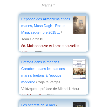
Marins "
L'épopée des Arméniens et des
marins, Musa Dagh - Ras el
Mina, septembre 2015 ...
/
Jean Cordelle
éd. Maisonneuve et Larose nouvelles
éditions
, 2025
par
Olivier Tramond
Bretons dans la mer des
Caraïbes : dans les pas des
marins bretons à l’époque
moderne
/ Yajaira Vargas
Velázquez ; préface de Michel L Hour
éd. l’Harmattan
, 2025
par
Nathalie Cassou-Geay
Les secrets de la mer
/