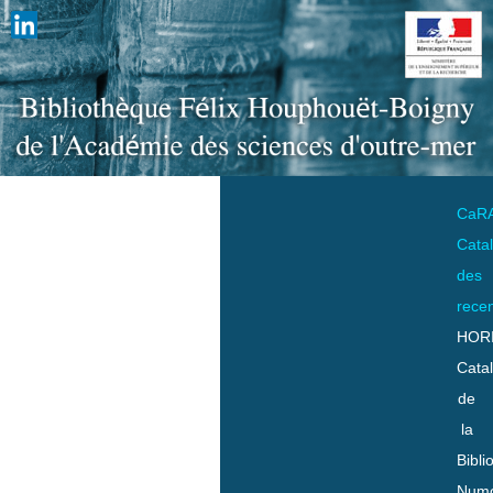
CaR
Cata
des
rece
HOR
Cata
de
la
Bibli
Numo