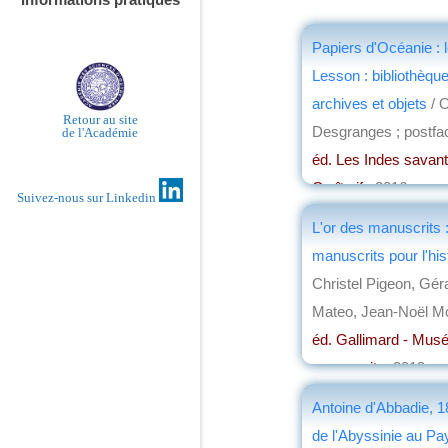
Papiers d'Océanie : 
Lesson : bibliothèqu
archives et objets
/ O
Retour au site
Desgranges ; postfa
de l'Académie
éd. Les Indes savant
Croît vif
, 2016
Suivez-nous sur Linkedin
par
Josette Rivallai
L'or des manuscrits 
manuscrits pour l'his
Christel Pigeon, Géra
Mateo, Jean-Noël M
éd. Gallimard - Musée
manuscrits
, 2013
par
Henri Marchal
Antoine d'Abbadie, 1
de l'Abyssinie au Pa