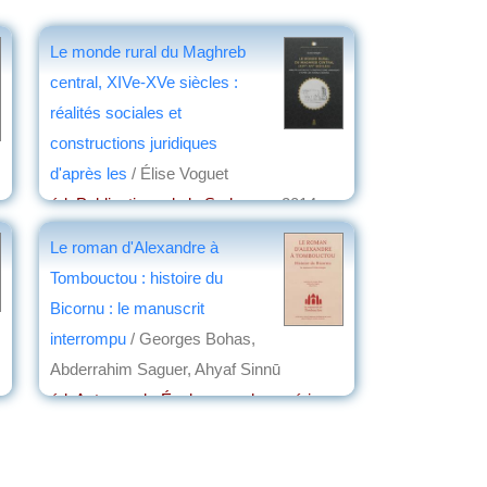
Le monde rural du Maghreb
central, XIVe-XVe siècles :
réalités sociales et
constructions juridiques
d'après les
/ Élise Voguet
éd. Publications de la Sorbonne
, 2014
par
Jean Martin
Le roman d'Alexandre à
Tombouctou : histoire du
Bicornu : le manuscrit
interrompu
/ Georges Bohas,
Abderrahim Saguer, Ahyaf Sinnū
éd. Actes sud - École normale supérieure
de Lyon - Bibliothèque Mamma Haidara
,
2012