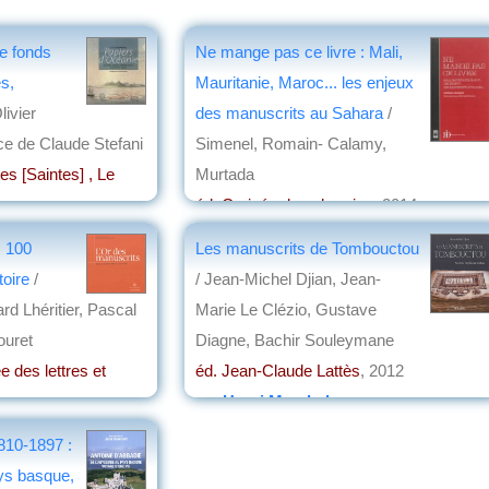
le fonds
Ne mange pas ce livre : Mali,
es,
Mauritanie, Maroc... les enjeux
livier
des manuscrits au Sahara
/
ce de Claude Stefani
Simenel, Romain- Calamy,
es [Saintes] , Le
Murtada
éd. Croisée des chemins
, 2014
n
par
Bruno Delmas
: 100
Les manuscrits de Tombouctou
toire
/
/ Jean-Michel Djian, Jean-
rd Lhéritier, Pascal
Marie Le Clézio, Gustave
ouret
Diagne, Bachir Souleymane
 des lettres et
éd. Jean-Claude Lattès
, 2012
par
Henri Marchal
810-1897 :
ys basque,