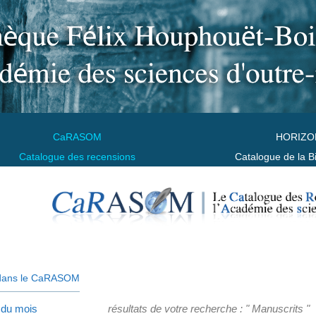
CaRASOM
HORIZO
Catalogue des recensions
Catalogue de la B
dans le CaRASOM
 du mois
résultats de votre recherche : " Manuscrits "