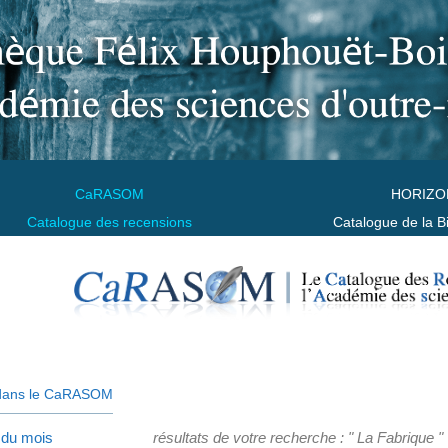
CaRASOM
HORIZO
Catalogue des recensions
Catalogue de la B
dans le CaRASOM
 du mois
résultats de votre recherche : " La Fabrique "