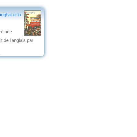
ghai et la
réface
it de l'anglais par
14