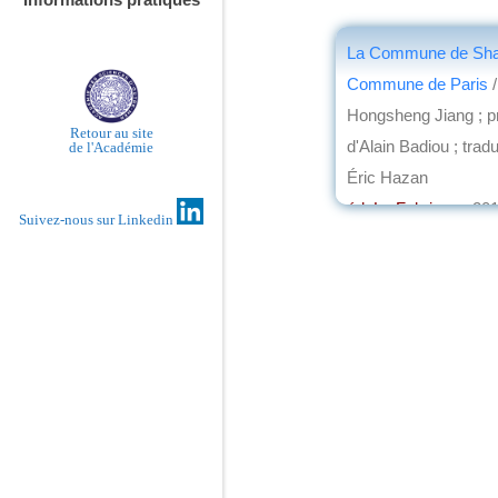
La Commune de Shan
Commune de Paris
/
Hongsheng Jiang ; p
Retour au site
d'Alain Badiou ; tradu
de l'Académie
Éric Hazan
éd. La Fabrique
, 20
Suivez-nous sur Linkedin
par
Jean Martin