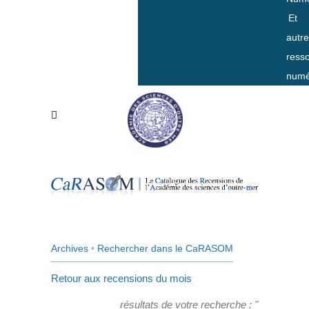
Et
autr
ress
numé
Archives
•
Rechercher dans le CaRASOM
Retour aux recensions du mois
résultats de votre recherche : "