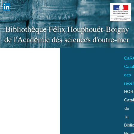
CaR
Cata
des
rece
HOR
Cata
de
la
Bibli
Numo