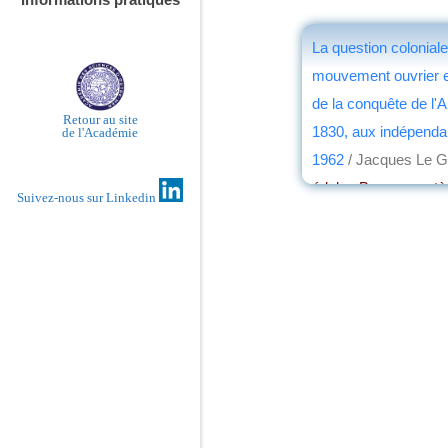
La question coloniale
mouvement ouvrier e
de la conquête de l'A
Retour au site
1830, aux indépendan
de l'Académie
1962
/ Jacques Le G
éd. les Bons caractè
Suivez-nous sur Linkedin
par
Michel Levalloi