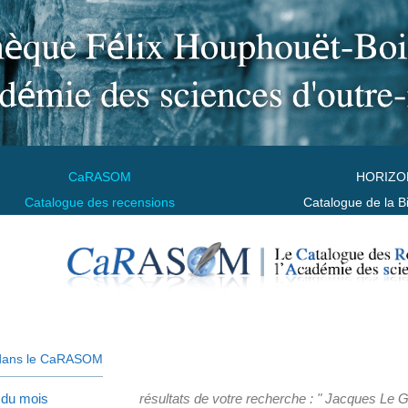
CaRASOM
HORIZO
Catalogue des recensions
Catalogue de la B
dans le CaRASOM
 du mois
résultats de votre recherche : " Jacques Le Ga