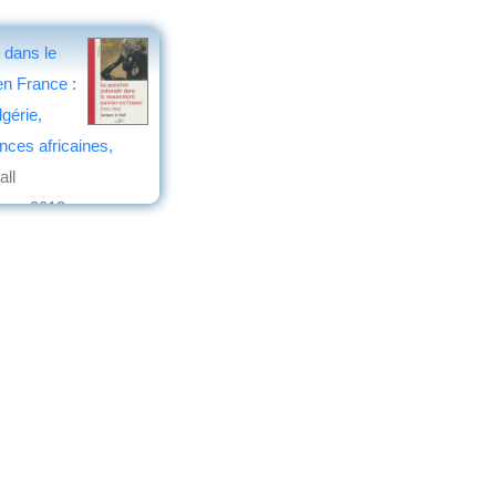
 dans le
n France :
lgérie,
ces africaines,
all
res
, 2013
s