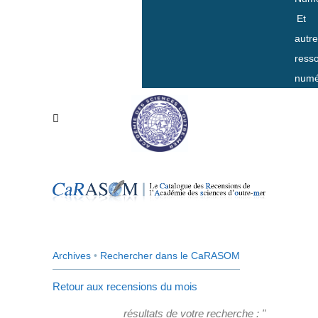
Et
autr
ress
numé
Archives
•
Rechercher dans le CaRASOM
Retour aux recensions du mois
résultats de votre recherche : "