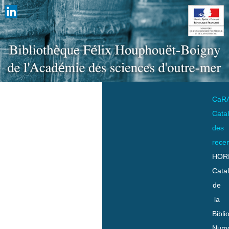
CaR
Cata
des
rece
HOR
Cata
de
la
Bibli
Numo