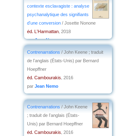
contexte esclavagiste : analyse
psychanalytique des signifiants
d'une conversion
/ Josette Nonone
éd. L'Harmattan
, 2018
par
Jean Nemo
Contrenarrations
/ John Keene ; traduit
de l'anglais (États-Unis) par Bernard
Hoepffner
éd. Cambourakis
, 2016
par
Jean Nemo
Contrenarrations
/ John Keene
; traduit de l'anglais (États-
Unis) par Bernard Hoepffner
éd. Cambourakis
, 2016