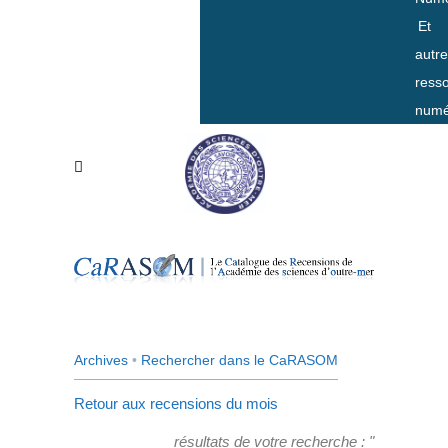
Et
autr
ress
numé
Archives
•
Rechercher dans le CaRASOM
Retour aux recensions du mois
résultats de votre recherche : "