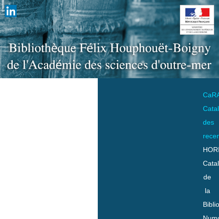
CaR
Cata
des
rece
HOR
Cata
de
la
Bibli
Numo