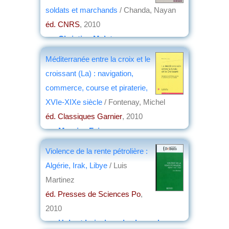
soldats et marchands
/ Chanda, Nayan
éd. CNRS
, 2010
par
Christian Malet
Méditerranée entre la croix et le
croissant (La) : navigation,
commerce, course et piraterie,
XVIe-XIXe siècle
/ Fontenay, Michel
éd. Classiques Garnier
, 2010
par
Maurice Faivre
Violence de la rente pétrolière :
Algérie, Irak, Libye
/ Luis
Martinez
éd. Presses de Sciences Po
,
2010
par
Hubert Loiseleur des Longchamps