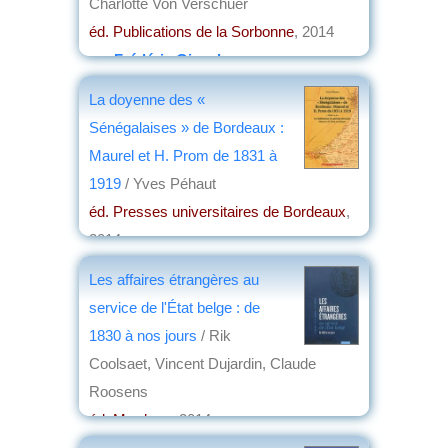
Charlotte Von Verschuer
éd. Publications de la Sorbonne
, 2014
par
Frédéric Girard
La doyenne des «
Sénégalaises » de Bordeaux :
Maurel et H. Prom de 1831 à
1919
/ Yves Péhaut
éd. Presses universitaires de Bordeaux
,
2014
par
Jean Martin
Les affaires étrangères au
service de l'État belge : de
1830 à nos jours
/ Rik
Coolsaet, Vincent Dujardin, Claude
Roosens
éd. Mardaga
, 2014
par
Hubert Loiseleur des Longchamps