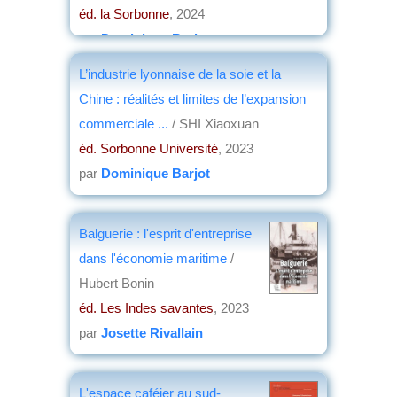
éd. la Sorbonne
, 2024
par
Dominique Barjot
L’industrie lyonnaise de la soie et la
Chine : réalités et limites de l’expansion
commerciale ...
/ SHI Xiaoxuan
éd. Sorbonne Université
, 2023
par
Dominique Barjot
Balguerie : l'esprit d'entreprise
dans l'économie maritime
/
Hubert Bonin
éd. Les Indes savantes
, 2023
par
Josette Rivallain
L'espace caféier au sud-