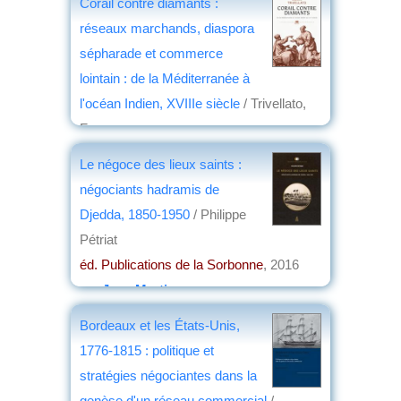
Corail contre diamants :
réseaux marchands, diaspora
sépharade et commerce
lointain : de la Méditerranée à
l'océan Indien, XVIIIe siècle
/ Trivellato,
Francesca
éd. Seuil
, 2016
Le négoce des lieux saints :
par
Jean Nemo
négociants hadramis de
Djedda, 1850-1950
/ Philippe
Pétriat
éd. Publications de la Sorbonne
, 2016
par
Jean Martin
Bordeaux et les États-Unis,
1776-1815 : politique et
stratégies négociantes dans la
genèse d'un réseau commercial
/