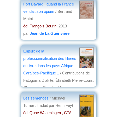
Fort Bayard : quand la France
vendait son opium
/ Bertrand
Matot
éd. François Bourin
, 2013
par
Jean de La Guérivière
Enjeux de la
professionnalisation des filières
du livre dans les pays Afrique-
Caraïbes-Pacifique ..
/ Contributions de
Fatogoma Diakite, Élisabeth Pierre-Louis,
Christophe Cassiau-Haurie
éd. Scolibris
, 2013
Les semences
/ Michael
par
Dominique Prince
Turner ; traduit par Henri Feyt
éd. Quae Wageningen , CTA