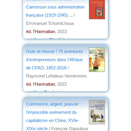
Cameroun sous administration
française (1919-1945) ...
/
Emmanuel Tchumtchoua
éd. l'Harmattan
, 2023
par
Josette Rivallain
Oser et réussir ! 75 aventures
d'entrepreneurs dans l'Afrique
de CFAO, 1852-2016
/
Raymond Lehideux-Vernimmen
éd. l'Harmattan
, 2022
par
Yves Boulvert
Commerce, argent, pouvoir :
l'impossible avènement du
capitalisme en Chine, XVIe-
XIXe siècle
/ François Gipouloux