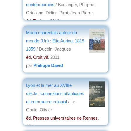
contemporains
/ Boulanger, Philippe-
Ortolland, Didier- Pirat, Jean-Pierre
éd. Technip
, 2012
par
Hubert Loiseleur des Longchamps
Marin charentais autour du
monde (Un) : Élie Auriau, 1819-
1859
/ Ducoin, Jacques
éd. Croît vif
, 2011
par
Philippe David
Lyon et la mer au XVIIIe
siècle : connexions atlantiques
et commerce colonial
/ Le
Gouic, Olivier
éd. Presses universitaires de Rennes
,
2011