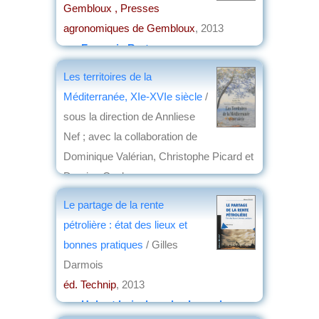
Gembloux , Presses
agronomiques de Gembloux
, 2013
par
François Bart
Les territoires de la
Méditerranée, XIe-XVIe siècle
/
sous la direction de Annliese
Nef ; avec la collaboration de
Dominique Valérian, Christophe Picard et
Damien Coulon
éd. Presses universitaires de Rennes
,
Le partage de la rente
2013
pétrolière : état des lieux et
par
Alain Jeudy de Grissac
bonnes pratiques
/ Gilles
Darmois
éd. Technip
, 2013
par
Hubert Loiseleur des Longchamps