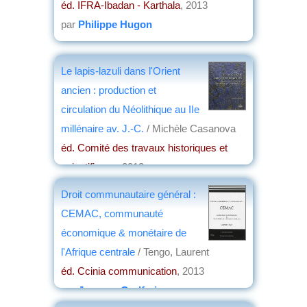
éd. IFRA-Ibadan - Karthala
, 2013
par
Philippe Hugon
Le lapis-lazuli dans l'Orient
ancien : production et
circulation du Néolithique au IIe
millénaire av. J.-C.
/ Michèle Casanova
éd. Comité des travaux historiques et
scientifiques
, 2013
par
Didier Giard
Droit communautaire général :
CEMAC, communauté
économique & monétaire de
l'Afrique centrale
/ Tengo, Laurent
éd. Ccinia communication
, 2013
par
Jacques Godfrain