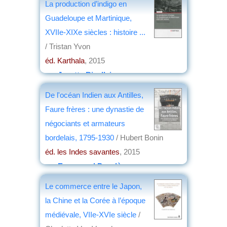
La production d’indigo en
Guadeloupe et Martinique,
XVIIe-XIXe siècles : histoire ...
/ Tristan Yvon
éd. Karthala
, 2015
par
Josette Rivallain
De l'océan Indien aux Antilles,
Faure frères : une dynastie de
négociants et armateurs
bordelais, 1795-1930
/ Hubert Bonin
éd. les Indes savantes
, 2015
par
Emmanuel Desclèves
Le commerce entre le Japon,
la Chine et la Corée à l’époque
médiévale, VIIe-XVIe siècle
/