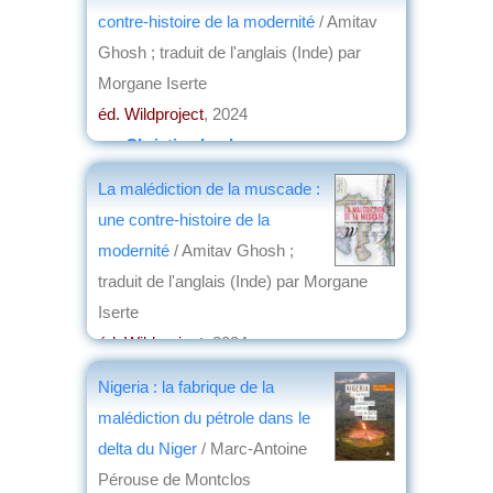
contre-histoire de la modernité
/ Amitav
Ghosh ; traduit de l'anglais (Inde) par
Morgane Iserte
éd. Wildproject
, 2024
par
Christian Lochon
La malédiction de la muscade :
une contre-histoire de la
modernité
/ Amitav Ghosh ;
traduit de l'anglais (Inde) par Morgane
Iserte
éd. Wildproject
, 2024
par
Nathalie Cassou-Geay
Nigeria : la fabrique de la
malédiction du pétrole dans le
delta du Niger
/ Marc-Antoine
Pérouse de Montclos