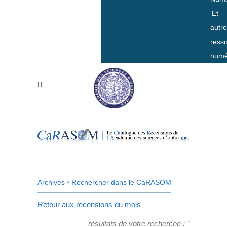
Et
autr
ress
numé
Archives
•
Rechercher dans le CaRASOM
Retour aux recensions du mois
résultats de votre recherche : "