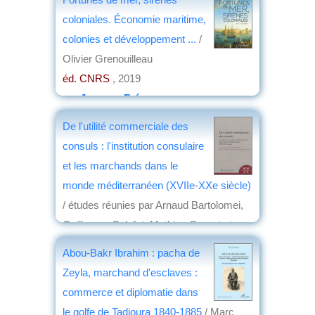
2019
coloniales. Économie maritime,
par
Jean-Marie Breton
colonies et développement ...
/
Olivier Grenouilleau
éd. CNRS
, 2019
par
Jacques Frémeaux
De l'utilité commerciale des
consuls : l'institution consulaire
et les marchands dans le
monde méditerranéen (XVIIe-XXe siècle)
/ études réunies par Arnaud Bartolomei,
Guillaume Calafat, Mathieu Grenet et
Jörg Ulbert
Abou-Bakr Ibrahim : pacha de
éd. École française de Rome Madrid
,
Zeyla, marchand d'esclaves :
2018
commerce et diplomatie dans
par
Louis Dominici
le golfe de Tadjoura 1840-1885
/ Marc