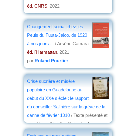
éd. CNRS
, 2022
par
Philippe Bonnichon
Changement social chez les
Peuls du Fuuta-Jaloo, de 1920
à nos jours ...
/ Arsène Camara
éd. l'Harmattan
, 2021
par
Roland Pourtier
Crise sucrière et misère
populaire en Guadeloupe au
début du XXe siècle : le rapport
du conseiller Salinière sur la grève de la
canne de février 1910
/ Texte présenté et
annoté par Christian Schnakenbourg
éd. Société d'histoire de la Guadeloupe
,
Fortunes de mer, sirènes