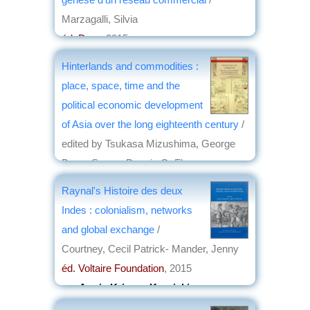
Marzagalli, Silvia
éd. Droz
, 2015
par
Philippe Bonnichon
Hinterlands and commodities :
place, space, time and the
political economic development
of Asia over the long eighteenth century
/
edited by Tsukasa Mizushima, George
Bryan Souza, Dennis O. Flynn
éd. Brill
, 2015
Raynal's Histoire des deux
par
Josette Rivallain
Indes : colonialism, networks
and global exchange
/
Courtney, Cecil Patrick- Mander, Jenny
éd. Voltaire Foundation
, 2015
par
Annie Krieger-Krynicki