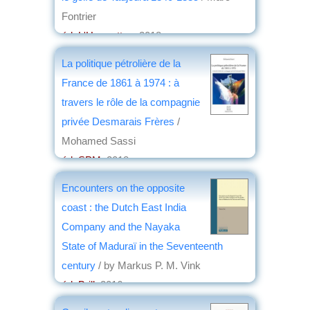
Fontrier
éd. L'Harmattan
, 2018
par
Jean Nemo
La politique pétrolière de la
France de 1861 à 1974 : à
travers le rôle de la compagnie
privée Desmarais Frères
/
Mohamed Sassi
éd. SPM
, 2018
par
Hubert Loiseleur des Longchamps
Encounters on the opposite
coast : the Dutch East India
Company and the Nayaka
State of Maduraï in the Seventeenth
century
/ by Markus P. M. Vink
éd. Brill
, 2016
par
Josette Rivallain