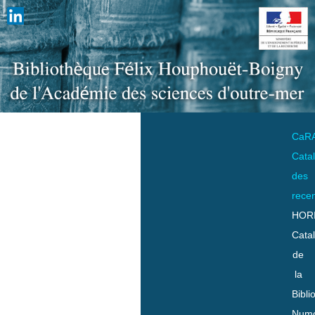
CaR
Cata
des
rece
HOR
Cata
de
la
Bibli
Numo