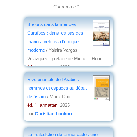
Commerce "
Bretons dans la mer des
Caraïbes : dans les pas des
marins bretons à l’époque
moderne
/ Yajaira Vargas
Velázquez ; préface de Michel L Hour
éd. l’Harmattan
, 2025
par
Nathalie Cassou-Geay
Rive orientale de l'Arabie :
hommes et espaces au début
de l'islam
/ Moez Dridi
éd. l'Harmattan
, 2025
par
Christian Lochon
La malédiction de la muscade : une