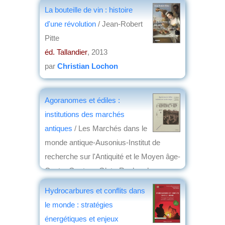
La bouteille de vin : histoire
d'une révolution
/ Jean-Robert
Pitte
éd. Tallandier
, 2013
par
Christian Lochon
Agoranomes et édiles :
institutions des marchés
antiques
/ Les Marchés dans le
monde antique-Ausonius-Institut de
recherche sur l'Antiquité et le Moyen âge-
Centre Gustave Glotz-Recherches sur
les mondes hellénistique et romain
Hydrocarbures et conflits dans
éd. Ausonius
, 2012
le monde : stratégies
par
Claude Briand-Ponsart
énergétiques et enjeux