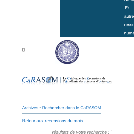
Et
autr
ress
numé
Archives
•
Rechercher dans le CaRASOM
Retour aux recensions du mois
résultats de votre recherche : "