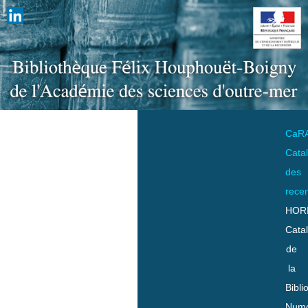
CaR
Cata
des
rece
HOR
Cata
de
la
Bibli
Numo