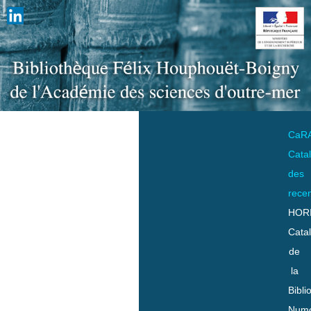
CaR
Cata
des
rece
HOR
Cata
de
la
Bibli
Numo