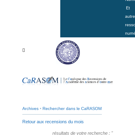
Et
autr
ress
numé
Archives
•
Rechercher dans le CaRASOM
Retour aux recensions du mois
résultats de votre recherche : "