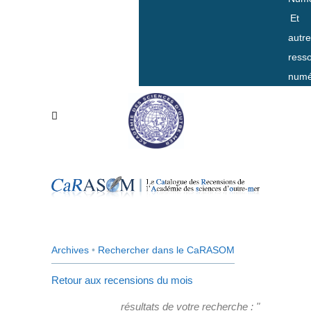
Et
autr
ress
numé
Archives
•
Rechercher dans le CaRASOM
Retour aux recensions du mois
résultats de votre recherche : "