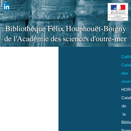
CaR
Cata
des
rece
HOR
Cata
de
la
Bibli
Numo