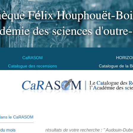
CaRASOM
HORIZO
Catalogue des recensions
Catalogue de la B
dans le CaRASOM
 du mois
résultats de votre recherche : " Audouin-Dubre