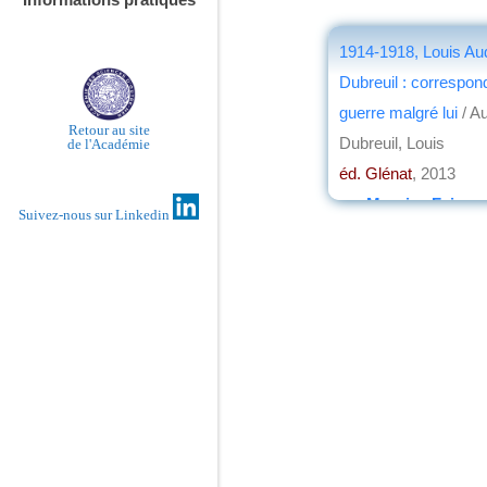
1914-1918, Louis Au
Dubreuil : correspon
guerre malgré lui
/ A
Retour au site
Dubreuil, Louis
de l'Académie
éd. Glénat
, 2013
par
Maurice Faivre
Suivez-nous sur Linkedin