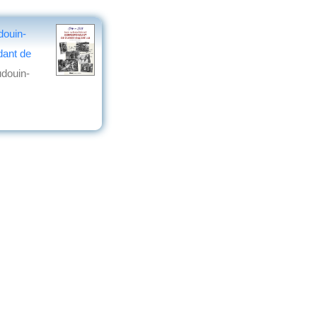
douin-
dant de
udouin-