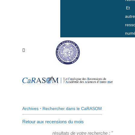
Et
autr
ress
numé
Archives
•
Rechercher dans le CaRASOM
Retour aux recensions du mois
résultats de votre recherche : "