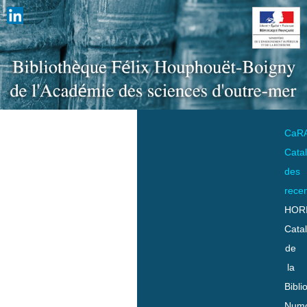
CaR
Cata
des
rece
HOR
Cata
de
la
Bibli
Numo