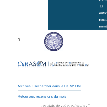
Et
autr
ress
numé
Archives
•
Rechercher dans le CaRASOM
Retour aux recensions du mois
résultats de votre recherche : "