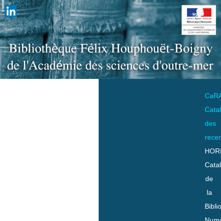
CaR
Cata
des
rece
HOR
Cata
de
la
Bibli
Numo