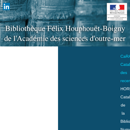
CaR
Cata
des
rece
HOR
Cata
de
la
Bibli
Numo