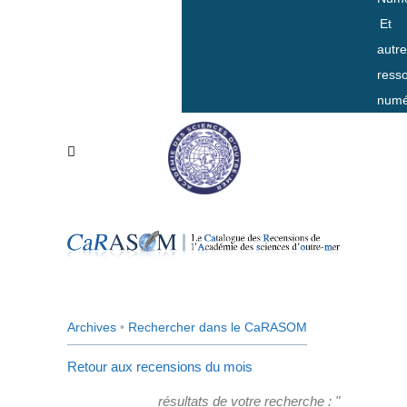
Et
autr
ress
numé
Archives
•
Rechercher dans le CaRASOM
Retour aux recensions du mois
résultats de votre recherche : "