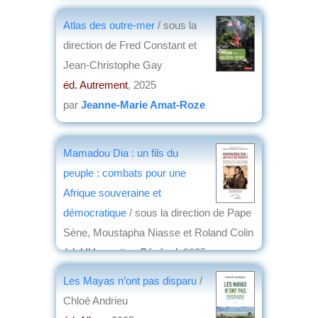
par
Eric Meyer
Atlas des outre-mer
/ sous la
direction de Fred Constant et
Jean-Christophe Gay
éd. Autrement
, 2025
par
Jeanne-Marie Amat-Roze
Mamadou Dia : un fils du
peuple : combats pour une
Afrique souveraine et
démocratique
/ sous la direction de Pape
Sène, Moustapha Niasse et Roland Colin
éd. L'Harmattan Sénégal
, 2025
par
Dominique Barjot
Les Mayas n’ont pas disparu
/
Chloé Andrieu