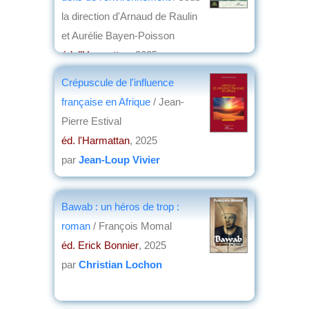
la direction d'Arnaud de Raulin
et Aurélie Bayen-Poisson
éd. l’Harmattan
, 2025
par
Marc Aicardi de Saint-Paul
Crépuscule de l'influence
française en Afrique
/ Jean-
Pierre Estival
éd. l'Harmattan
, 2025
par
Jean-Loup Vivier
Bawab : un héros de trop :
roman
/ François Momal
éd. Erick Bonnier
, 2025
par
Christian Lochon