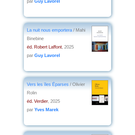
par
Guy Lavorel
La nuit nous emportera
/ Mahi
Binebine
éd. Robert Laffont
, 2025
par
Guy Lavorel
Vers les îles Éparses
/ Olivier
Rolin
éd. Verdier
, 2025
par
Yves Marek