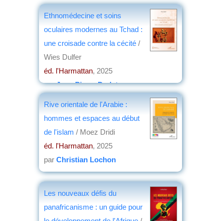
Ethnomédecine et soins
oculaires modernes au Tchad :
une croisade contre la cécité
/
Wies Dulfer
éd. l'Harmattan
, 2025
par
Jean-Pierre Dedet
Rive orientale de l'Arabie :
hommes et espaces au début
de l'islam
/ Moez Dridi
éd. l'Harmattan
, 2025
par
Christian Lochon
Les nouveaux défis du
panafricanisme : un guide pour
le développement de l'Afrique
/