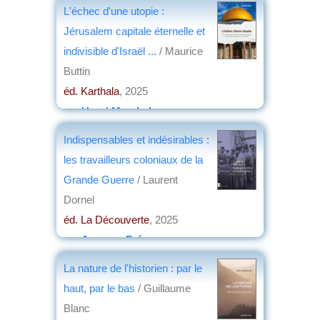
éd. David Reinharc
, 2025
L'échec d'une utopie :
par
Christian Lochon
Jérusalem capitale éternelle et
indivisible d'Israël ...
/ Maurice
Buttin
éd. Karthala
, 2025
par
Henri Marchal
Indispensables et indésirables :
les travailleurs coloniaux de la
Grande Guerre
/ Laurent
Dornel
éd. La Découverte
, 2025
par
Jacques Frémeaux
La nature de l'historien : par le
haut, par le bas
/ Guillaume
Blanc