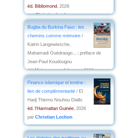
éd. Bibliomond
, 2026
par
Christian Lochon
Bugba du Burkina Faso : les
chemins comme mémoire
/
Katrin Langewiesche,
Mahamadi Ouédraogo... ; préface de
Jean-Paul Koudougou
éd. Maisonneuve & Larose
, 2026
par
Anne Fournier
Finance islamique et tontine :
lien de complémentarité
/ El
Hadj Thierno Nouhou Diallo
éd. l'Harmattan Guinée
, 2026
par
Christian Lochon
Les dédales des traditions au