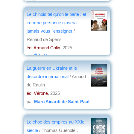
2025
par
Josette Rivallain
Le chinois tel qu'on le parle : et
comme personne n'osera
jamais vous l'enseigner
/
Renaud de Spens
éd. Armand Colin
, 2025
par
Éric Meyer
La guerre en Ukraine et le
désordre international
/ Arnaud
de Raulin
éd. Vérone
, 2025
par
Marc Aicardi de Saint-Paul
Le choc des empires au XXIe
siècle
/ Thomas Guénolé ;