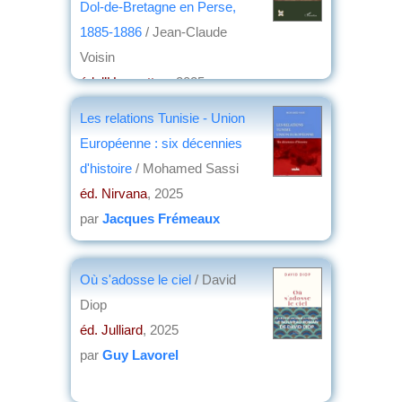
Dol-de-Bretagne en Perse,
1885-1886
/ Jean-Claude
Voisin
éd. l’Harmattan
, 2025
par
Christian Lochon
Les relations Tunisie - Union
Européenne : six décennies
d'histoire
/ Mohamed Sassi
éd. Nirvana
, 2025
par
Jacques Frémeaux
Où s'adosse le ciel
/ David
Diop
éd. Julliard
, 2025
par
Guy Lavorel