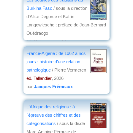
Burkina Faso
/ sous la direction
d'Alice Degorce et Katrin
Langewiesche ; préface de Jean-Bernard
Ouédraogo
éd. Maisonneuve & Larose nouvelles
éditions
, 2026
France-Algérie : de 1962 à nos
par
Anne Fournier
jours : histoire d'une relation
pathologique
/ Pierre Vermeren
éd. Tallandier
, 2026
par
Jacques Frémeaux
L'Afrique des religions : à
l'épreuve des chiffres et des
catégorisations
/ sous la dir.de
Marc-Antoine Pérouse de