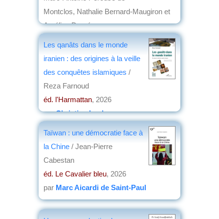
Montclos, Nathalie Bernard-Maugiron et
Aurélien Dasré
éd. Maisonneuve & Larose, nouvelles
Les qanâts dans le monde
éditions
, 2026
iranien : des origines à la veille
par
Christian Lochon
des conquêtes islamiques
/
Reza Farnoud
éd. l'Harmattan
, 2026
par
Christian Lochon
Taïwan : une démocratie face à
la Chine
/ Jean-Pierre
Cabestan
éd. Le Cavalier bleu
, 2026
par
Marc Aicardi de Saint-Paul