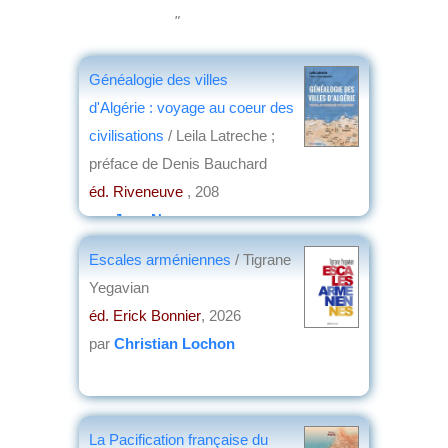
"
Généalogie des villes
d'Algérie : voyage au coeur des
civilisations
/ Leila Latreche ;
préface de Denis Bauchard
éd. Riveneuve
, 208
par
Jean Nemo
Escales arméniennes
/ Tigrane
Yegavian
éd. Erick Bonnier
, 2026
par
Christian Lochon
La Pacification française du