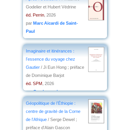
Godelier et Hubert Védrine
éd. Perrin
, 2026
par
Marc Aicardi de Saint-
Paul
Imaginaire et itinérances :
l'essence du voyage chez
Gautier
/ Ji Eun Hong ; préface
de Dominique Barjot
éd. SPM
, 2026
par
Guy Lavorel
Géopolitique de l'Éthiopie :
centre de gravité de la Corne
de l'Afrique
/ Serge Dewel ;
préface d'Alain Gascon