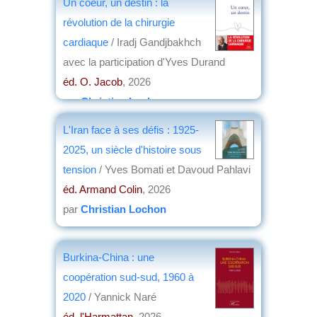
Un coeur, un destin : la
révolution de la chirurgie
cardiaque
/ Iradj Gandjbakhch
avec la participation d'Yves Durand
éd. O. Jacob
, 2026
par
Christian Lochon
L'Iran face à ses défis : 1925-
2025, un siècle d'histoire sous
tension
/ Yves Bomati et Davoud Pahlavi
éd. Armand Colin
, 2026
par
Christian Lochon
Burkina-China : une
coopération sud-sud, 1960 à
2020
/ Yannick Naré
éd. l'Harmattan
, 2026