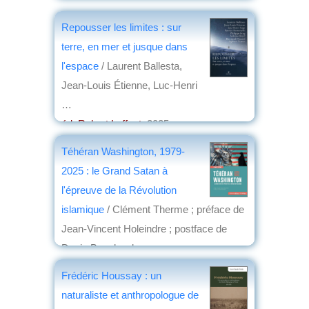
Repousser les limites : sur
terre, en mer et jusque dans
l'espace
/ Laurent Ballesta,
Jean-Louis Étienne, Luc-Henri
…
éd. Robert Laffont
, 2025
par
Nathalie Cassou-Geay
Téhéran Washington, 1979-
2025 : le Grand Satan à
l'épreuve de la Révolution
islamique
/ Clément Therme ; préface de
Jean-Vincent Holeindre ; postface de
Denis Bauchard
éd. Maisonneuve & Larose
, 2025
Frédéric Houssay : un
par
Christian Lochon
naturaliste et anthropologue de