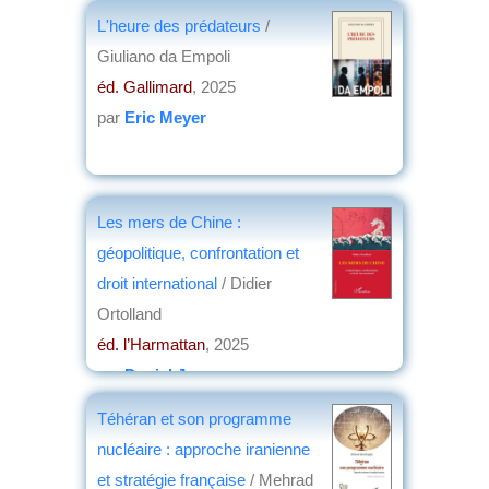
L'heure des prédateurs
/
Giuliano da Empoli
éd. Gallimard
, 2025
par
Eric Meyer
Les mers de Chine :
géopolitique, confrontation et
droit international
/ Didier
Ortolland
éd. l’Harmattan
, 2025
par
Daniel Jouanneau
Téhéran et son programme
nucléaire : approche iranienne
et stratégie française
/ Mehrad