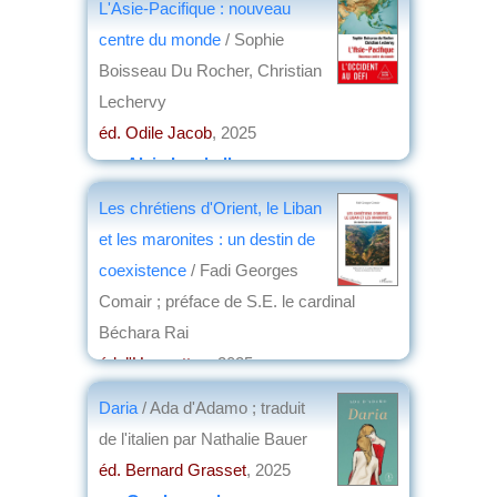
L'Asie-Pacifique : nouveau
centre du monde
/ Sophie
Boisseau Du Rocher, Christian
Lechervy
éd. Odile Jacob
, 2025
par
Alain Lamballe
Les chrétiens d'Orient, le Liban
et les maronites : un destin de
coexistence
/ Fadi Georges
Comair ; préface de S.E. le cardinal
Béchara Rai
éd. l'Harmattan
, 2025
par
Christian Lochon
Daria
/ Ada d'Adamo ; traduit
de l'italien par Nathalie Bauer
éd. Bernard Grasset
, 2025