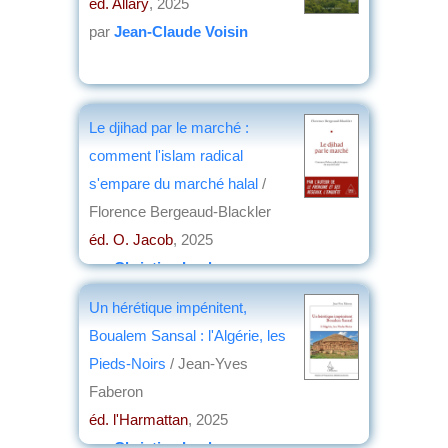
éd. Allary
, 2025
par
Jean-Claude Voisin
Le djihad par le marché :
comment l'islam radical
s'empare du marché halal
/
Florence Bergeaud-Blackler
éd. O. Jacob
, 2025
par
Christian Lochon
Un hérétique impénitent,
Boualem Sansal : l'Algérie, les
Pieds-Noirs
/ Jean-Yves
Faberon
éd. l'Harmattan
, 2025
par
Christian Lochon