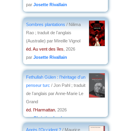
par
Josette Rivallain
Sombres plantations
/ Nilima
Rao ; traduit de l'anglais
(Australie) par Mireille Vignol
éd. Au vent des îles
, 2026
par
Josette Rivallain
Fethullah Gülen : l'héritage d'un
penseur turc
/ Jon Pahl ; traduit
de l'anglais par Anne-Marie Le
Grand
éd. l’Harmattan
, 2026
par
Christian Lochon
Après l'Occident ?
/ Maurice