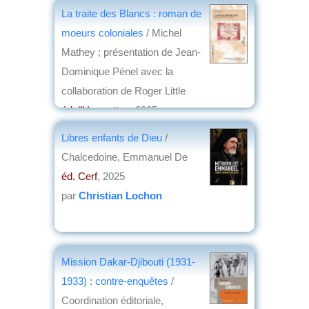
éd. Académie des Inscriptions et Belles-
La traite des Blancs : roman de
Lettres
, 2025
moeurs coloniales
/ Michel
par
Christian Lochon
Mathey ; présentation de Jean-
Dominique Pénel avec la
collaboration de Roger Little
éd. l’Harmattan
, 2025
par
Yves Boulvert
Libres enfants de Dieu
/
Chalcedoine, Emmanuel De
éd. Cerf
, 2025
par
Christian Lochon
Mission Dakar-Djibouti (1931-
1933) : contre-enquêtes
/
Coordination éditoriale,