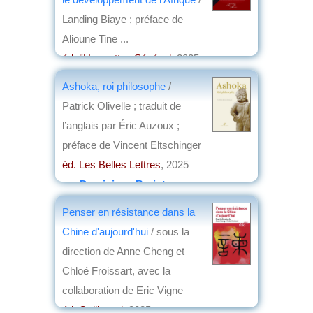
Landing Biaye ; préface de
Alioune Tine ...
éd. l'Harmattan Sénégal
, 2025
par
Michel Bousquet
Ashoka, roi philosophe
/
Patrick Olivelle ; traduit de
l’anglais par Éric Auzoux ;
préface de Vincent Eltschinger
éd. Les Belles Lettres
, 2025
par
Dominique Barjot
Penser en résistance dans la
Chine d'aujourd'hui
/ sous la
direction de Anne Cheng et
Chloé Froissart, avec la
collaboration de Eric Vigne
éd. Gallimard
, 2025