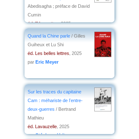
Abedisagha ; préface de David
Cumin
éd. l’Harmattan
, 2025
par
Jean-Claude Voisin
Quand la Chine parle
/ Gilles
Guiheux et Lu Shi
éd. Les belles lettres
, 2025
par
Eric Meyer
Sur les traces du capitaine
Cam : méhariste de l'entre-
deux-guerres
/ Bertrand
Mathieu
éd. Lavauzelle
, 2025
par
Stéphane Valter