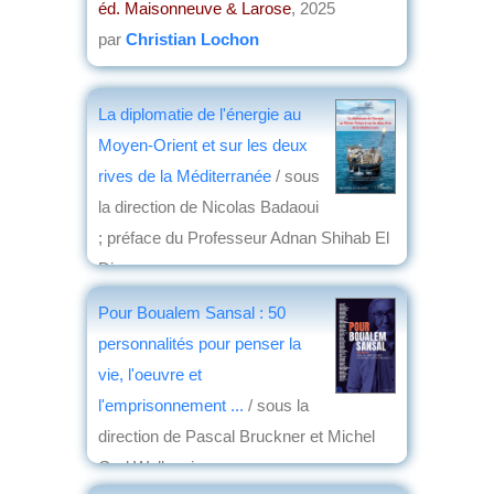
éd. Maisonneuve & Larose
, 2025
par
Christian Lochon
La diplomatie de l'énergie au
Moyen-Orient et sur les deux
rives de la Méditerranée
/ sous
la direction de Nicolas Badaoui
; préface du Professeur Adnan Shihab El
Din
éd. l’Harmattan
, 2025
Pour Boualem Sansal : 50
par
Christian Lochon
personnalités pour penser la
vie, l'oeuvre et
l'emprisonnement ...
/ sous la
direction de Pascal Bruckner et Michel
Gad Wolkowicz