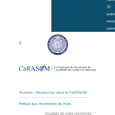
Et
autr
ress
numé
Archives
•
Rechercher dans le CaRASOM
Retour aux recensions du mois
résultats de votre recherche : "