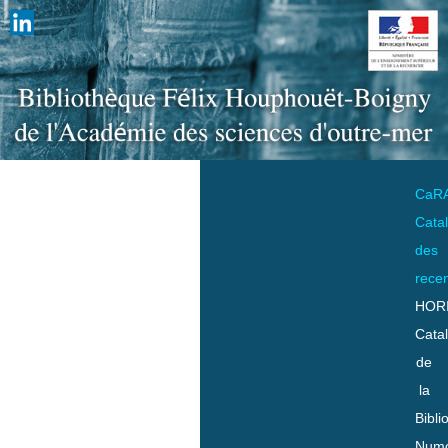
CaR
Cata
des
rece
HOR
Cata
de
la
Bibli
Numo