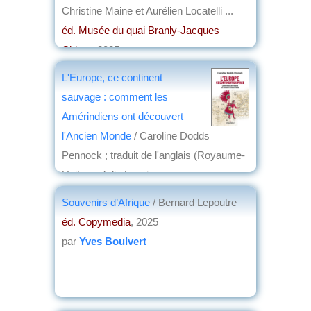
Christine Maine et Aurélien Locatelli ...
éd. Musée du quai Branly-Jacques
Chirac
, 2025
par
Alain Jeudi de Grissac
L'Europe, ce continent
sauvage : comment les
Amérindiens ont découvert
l'Ancien Monde
/ Caroline Dodds
Pennock ; traduit de l'anglais (Royaume-
Uni) par Julie Loncin
éd. Albin Michel
, 2025
Souvenirs d’Afrique
/ Bernard Lepoutre
par
Alain Jeudi de Grissac
éd. Copymedia
, 2025
par
Yves Boulvert