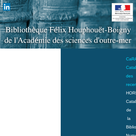
CaR
Cata
des
rece
HOR
Cata
de
la
Bibli
Numo