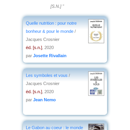
[S.N.] "
Quelle nutrition : pour notre
bonheur & pour le monde
/
Jacques Crosnier
éd. [s.n.]
, 2020
par
Josette Rivallain
Les symboles et vous
/
Jacques Crosnier
éd. [s.n.]
, 2020
par
Jean Nemo
Le Gabon au coeur : le monde