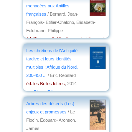
menacées aux Antilles
françaises
/ Bernard, Jean-
François- Étifier-Chalono, Élisabeth-
Feldmann, Philippe
éd. Biotope - Publications scientifiques du
Muséum
, 2014
Les chrétiens de l'Antiquité
par
Lucile Allorge
tardive et leurs identités
multiples : Afrique du Nord,
200-450 ...
/ Éric Rebillard
éd. les Belles lettres
, 2014
par
Pierre Gény
Arbres des déserts (Les) :
enjeux et promesses
/ Le
Floc'h, Édouard- Aronson,
James