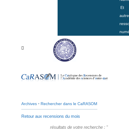
Et
autr
ress
numé
Archives
•
Rechercher dans le CaRASOM
Retour aux recensions du mois
résultats de votre recherche : "