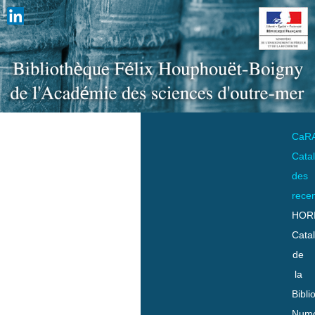
CaR
Cata
des
rece
HOR
Cata
de
la
Bibli
Numo