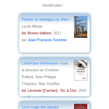
Identification "
Plantes de Madagascar, Atlas
/
Lucile Allorge
éd. Museo éditions
, 2017
par
Jean-François Turenne
La fonction venimeuse
/ sous
la direction de Christine
Rollard, Jean-Philippe
Chippaux, Max Goyffon
éd. Lavoisier [Cachan] , Tec & Doc
, 2015
par
Bernard Vallat
Livre rouge des plantes