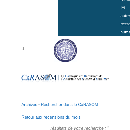
Et
autr
ress
numé
Archives
•
Rechercher dans le CaRASOM
Retour aux recensions du mois
résultats de votre recherche : "