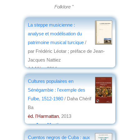
Folklore "
La steppe musicienne :
analyse et modélisation du
patrimoine musical turcique
/
par Frédéric Léotar ; préface de Jean-
Jacques Nattiez
éd. Vrin
, 2014
par
Élisabeth Dufourcq
Cultures populaires en
Sénégambie : l'exemple des
Fulbe, 1512-1980
/ Daha Chérif
Ba
éd. l'Harmattan
, 2013
par
Jean Martin
Cuentos negros de Cuba : aux