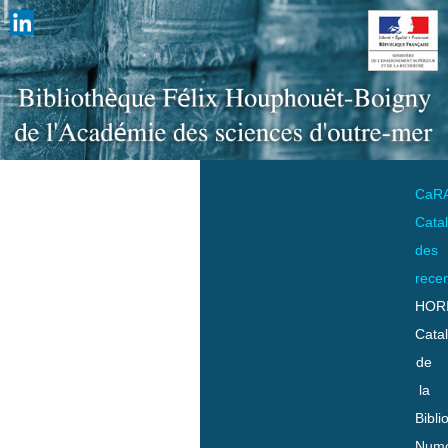
CaR
Cata
des
rece
HOR
Cata
de
la
Bibli
Numo