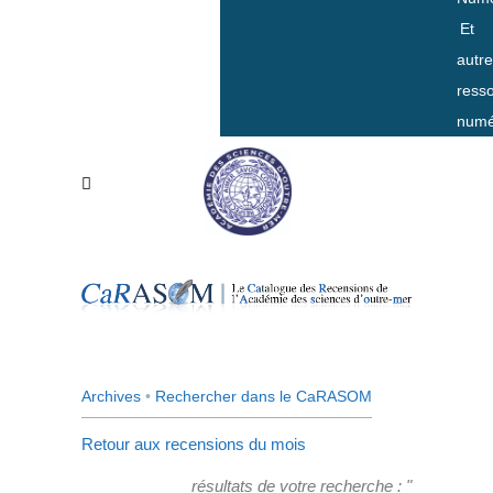
Et
autr
ress
numé
Archives
•
Rechercher dans le CaRASOM
Retour aux recensions du mois
résultats de votre recherche : "