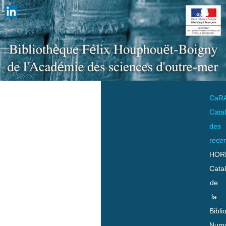
CaR
Cata
des
rece
HOR
Cata
de
la
Bibli
Numo