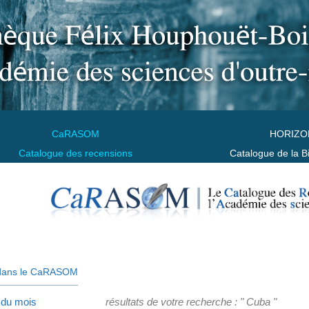
CaRASOM
HORIZO
Catalogue des recensions
Catalogue de la B
dans le CaRASOM
 du mois
résultats de votre recherche : " Cuba "