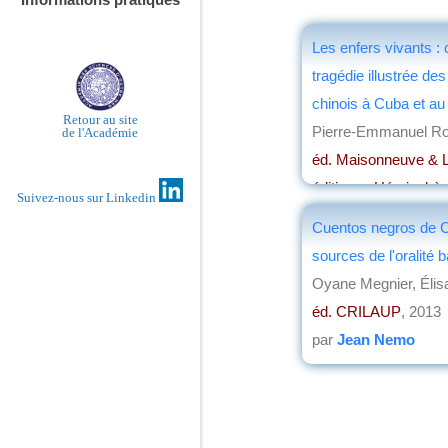
Les enfers vivants : 
tragédie illustrée des
chinois à Cuba et a
Retour au site
Pierre-Emmanuel R
de l'Académie
éd. Maisonneuve & L
éditions , Hémisphèr
Suivez-nous sur Linkedin
par
Chang Ming Ma
Cuentos negros de C
sources de l'oralité 
Oyane Megnier, Élis
éd. CRILAUP
, 2013
par
Jean Nemo