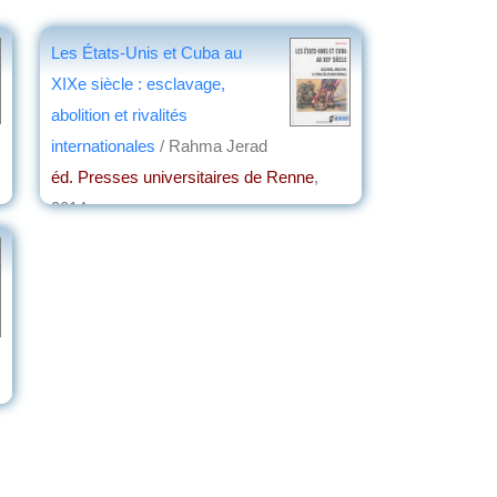
Les États-Unis et Cuba au
XIXe siècle : esclavage,
abolition et rivalités
internationales
/ Rahma Jerad
éd. Presses universitaires de Renne
,
2014
par
Jean Nemo