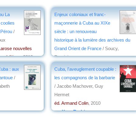
ou La
Enjeux coloniaux et franc-
 coolies
maçonnerie à Cuba au XIXe
u Pérou
/
siècle : un renouveau
oux
historique à la lumière des archives du
arose nouvelles
Grand Orient de France
/ Soucy,
es éditions
, 2018
Dominique
rie PENG
éd. Presses universitaires de Bordeaux
,
uba : aux
Cuba, l'aveuglement coupable :
2016
bantoue
/
les compagnons de la barbarie
par
Jean-Marie Breton
abeth
/ Jacobo Machover, Guy
Hermet
éd. Armand Colin
, 2010
par
Yves Rodrigue