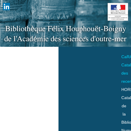
CaR
Cata
des
rece
HOR
Cata
de
la
Bibli
Numo