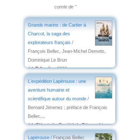
comte de "
Grands marins : de Cartier à
Charcot, la saga des
explorateurs français
/
François Bellec, Jean-Michel Demetz,
Dominique Le Brun
éd. Tallandier
, 2023
par
Yves Boulvert
L'expédition Lapérouse : une
aventure humaine et
scientifique autour du monde
/
Bernard Jimenez ; préface de François
Bellec,...
éd. Glénat ; La Société de Géographie
,
2020
Lapérouse
/ François Bellec