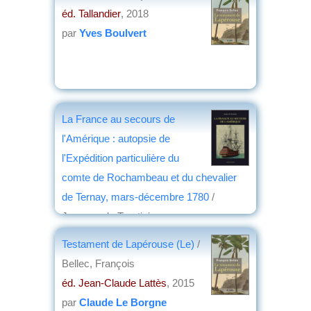
par
Emmanuel Desclèves
éd. Tallandier
, 2018
par
Yves Boulvert
La France au secours de
l'Amérique : autopsie de
l'Expédition particulière du
comte de Rochambeau et du chevalier
de Ternay, mars-décembre 1780
/
Jacques de Trentinian
éd. SPM
, 2016
Testament de Lapérouse (Le)
/
par
Philippe Bonnichon
Bellec, François
éd. Jean-Claude Lattès
, 2015
par
Claude Le Borgne