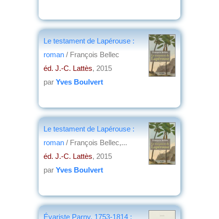
Le testament de Lapérouse :
roman
/ François Bellec
éd. J.-C. Lattès
, 2015
par
Yves Boulvert
Le testament de Lapérouse :
roman
/ François Bellec,...
éd. J.-C. Lattès
, 2015
par
Yves Boulvert
Évariste Parny, 1753-1814 :