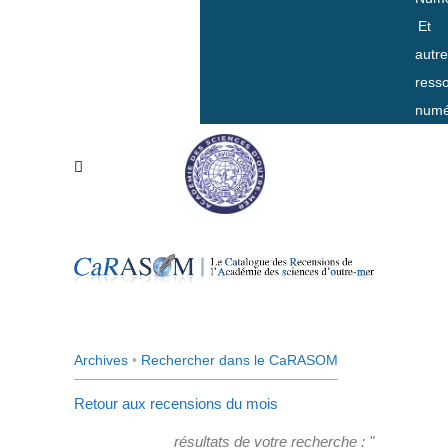
Et
autr
ress
numé
Archives
•
Rechercher dans le CaRASOM
Retour aux recensions du mois
résultats de votre recherche : "