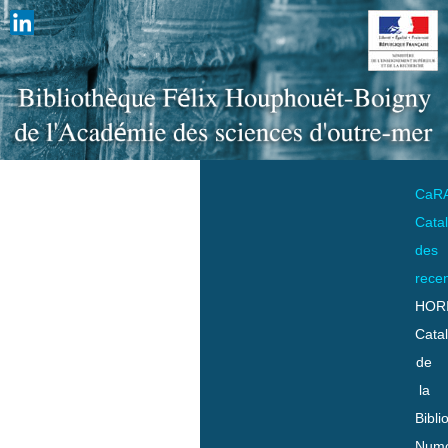
CaR
Cata
des
rece
HOR
Cata
de
la
Bibli
Numo