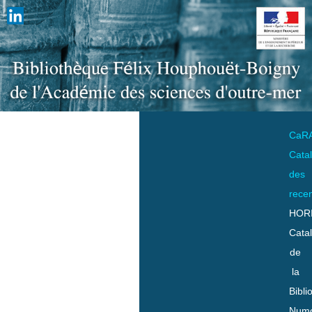
CaR
Cata
des
rece
HOR
Cata
de
la
Bibli
Numo