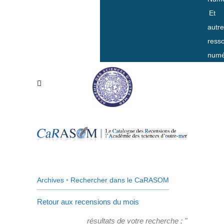
Et
autr
ress
numé
Archives
•
Rechercher dans le CaRASOM
Retour aux recensions du mois
résultats de votre recherche : "