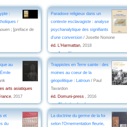
pte :
Paradoxe religieux dans un
tholiques
/
contexte esclavagiste : analyse
ouen ; [préface de
psychanalytique des signifiants
d'une conversion
/ Josette Nonone
éd. L'Harmattan
, 2018
on
par
Jean Nemo
ique au
Trappistes en Terre sainte : des
'Émile
moines au coeur de la
ank
géopolitique : Latroun
/ Paul
es arts asiatiques
Tavardon
France
, 2017
éd. Domuni-press
, 2016
par
Christian Lochon
s et
La doctrine du germe de la foi
es du
selon l'Ornementation fleurie,