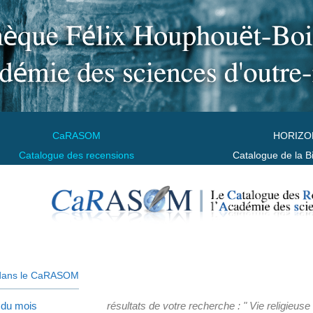
CaRASOM
HORIZO
Catalogue des recensions
Catalogue de la B
dans le CaRASOM
 du mois
résultats de votre recherche : " Vie religieuse 