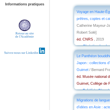
Informations pratiques
Voyage en Haute-Égy
prêtres, coptes et ca
Catherine Mayeur-Ja
Robert Solé]
Retour au site
de l'Académie
éd. CNRS
, 2019
par
Christian Loch
Suivez-nous sur Linkedin
Le Panthéon bouddh
Japon : collections d
Guimet
/ Bernard Fr
éd. Musée national d
Guimet, Collège de 
par
Frédéric Girard
Migrations de langue
d'idées en Asie : act