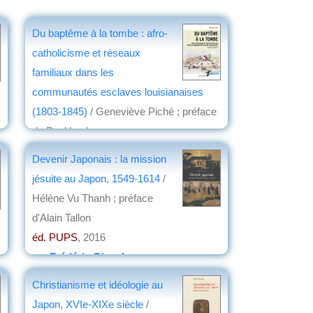
Du baptême à la tombe : afro-
catholicisme et réseaux
familiaux dans les
communautés esclaves louisianaises
(1803-1845)
/ Geneviève Piché ; préface
de Paul Lachance
éd. Presses universitaires de Rennes
,
Devenir Japonais : la mission
2018
jésuite au Japon, 1549-1614
/
par
Jean Nemo
Hélène Vu Thanh ; préface
d'Alain Tallon
éd. PUPS
, 2016
par
Frédéric Girard
Christianisme et idéologie au
Japon, XVIe-XIXe siècle
/