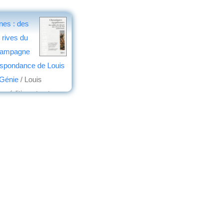
nes : des
 rives du
 campagne
respondance de Louis
 Génie
/ Louis
n, édition et notes