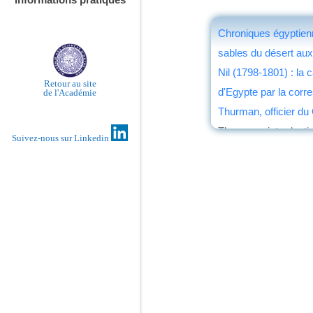
Chroniques égyptien
sables du désert aux
Nil (1798-1801) : la
Retour au site
d'Egypte par la cor
de l'Académie
Thurman, officier du
Thurman ; introductio
Suivez-nous sur Linkedin
Michel Legat
éd. la Louve
, 2013
par
Jean Martin