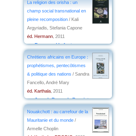
La religion des orisha : un
champ social transnational en
pleine recomposition
/ Kali
Argyriadis, Stefania Capone
éd. Hermann
, 2011
par
Emmanuel Lafont
Chrétiens africains en Europe :
prophétismes, pentecôtismes
& politique des nations
/ Sandra
Fancello, André Mary
éd. Karthala
, 2011
par
Joseph-Roger de Benoist
Nouakchott : au carrefour de la
Mauritanie et du monde
/
Armelle Choplin