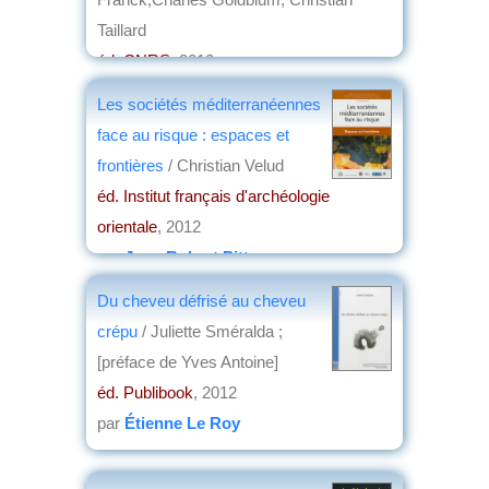
Taillard
éd. CNRS
, 2012
par
Roland Pourtier
Les sociétés méditerranéennes
face au risque : espaces et
frontières
/ Christian Velud
éd. Institut français d'archéologie
orientale
, 2012
par
Jean-Robert Pitte
Du cheveu défrisé au cheveu
crépu
/ Juliette Sméralda ;
[préface de Yves Antoine]
éd. Publibook
, 2012
par
Étienne Le Roy