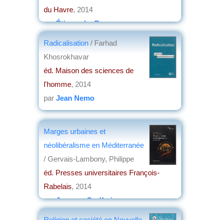
du Havre
, 2014
par
Étienne Le Roy
Radicalisation
/ Farhad
Khosrokhavar
éd. Maison des sciences de
l'homme
, 2014
par
Jean Nemo
Marges urbaines et
néolibéralisme en Méditerranée
/ Gervais-Lambony, Philippe
éd. Presses universitaires François-
Rabelais
, 2014
par
Jacques Godfrain
Religion et société en Nouvelle-