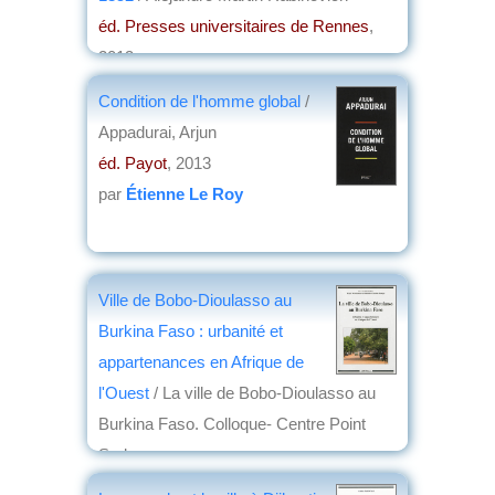
éd. Presses universitaires de Rennes
,
2013
par
Jacques Frémeaux
Condition de l'homme global
/
Appadurai, Arjun
éd. Payot
, 2013
par
Étienne Le Roy
Ville de Bobo-Dioulasso au
Burkina Faso : urbanité et
appartenances en Afrique de
l'Ouest
/ La ville de Bobo-Dioulasso au
Burkina Faso. Colloque- Centre Point
Sud
éd. Karthala
, 2013