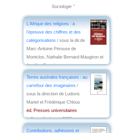
Sociologie "
L'Afrique des religions : à
l'épreuve des chiffres et des
catégorisations
/ sous la dir.de
Marc-Antoine Pérouse de
Montclos, Nathalie Bernard-Maugiron et
Aurélien Dasré
éd. Maisonneuve & Larose, nouvelles
Terres australes françaises : au
éditions
, 2026
carrefour des imaginaires
/
par
Christian Lochon
sous la direction de Ludovic
Martel et Frédérique Chlous
éd. Presses universitaires
indianocéaniques
, 2025
par
Virginie Tilot de Grissac
Contributions, adhésions et