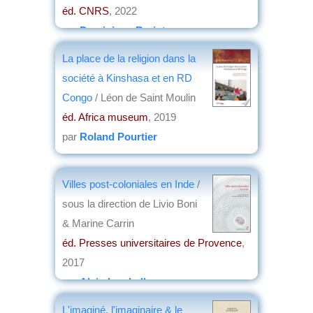
éd. CNRS
, 2022
par
Dominique Barjot
La place de la religion dans la
société à Kinshasa et en RD
Congo
/ Léon de Saint Moulin
éd. Africa museum
, 2019
par
Roland Pourtier
Villes post-coloniales en Inde
/
sous la direction de Livio Boni
& Marine Carrin
éd. Presses universitaires de Provence
,
2017
par
Alain Lamballe
L'imaginé, l'imaginaire & le