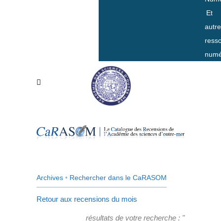
Et
autr
ress
numé
Archives
•
Rechercher dans le CaRASOM
Retour aux recensions du mois
résultats de votre recherche : "