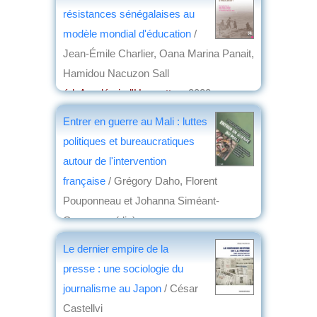
résistances sénégalaises au
modèle mondial d'éducation
/
Jean-Émile Charlier, Oana Marina Panait,
Hamidou Nacuzon Sall
éd. Académia-l'Harmattan
, 2022
par
Josette Rivallain
Entrer en guerre au Mali : luttes
politiques et bureaucratiques
autour de l'intervention
française
/ Grégory Daho, Florent
Pouponneau et Johanna Siméant-
Germanos (dir.)
éd. Rue d'Ulm
, 2022
Le dernier empire de la
par
Philippe David
presse : une sociologie du
journalisme au Japon
/ César
Castellvi