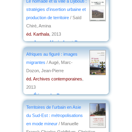
Le nomade et la ville à Djibouti :
par
Jean-Loup Vivier
stratégies d'insertion urbaine et
production de territoire
/ Saïd
Chiré, Amina
éd. Karthala
, 2013
par
Jeanne-Marie Amat-Roze
Afriques au figuré : images
migrantes
/ Augé, Marc-
Dozon, Jean-Pierre
éd. Archives contemporaines
,
2013
par
Étienne Le Roy
Territoires de l'urbain en Asie
du Sud-Est : métropolisations
en mode mineur
/ Manuelle
Franck,Charles Goldblum, Christian