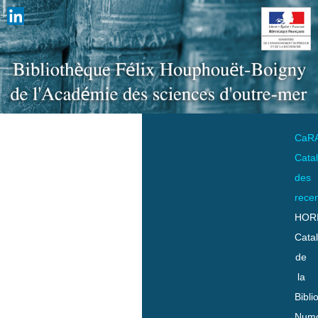
CaR
Cata
des
rece
HOR
Cata
de
la
Bibli
Numo