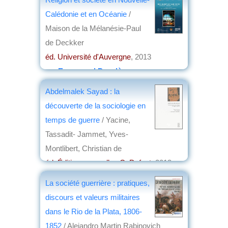
Calédonie et en Océanie
/
Maison de la Mélanésie-Paul
de Deckker
éd. Université d'Auvergne
, 2013
par
Emmanuel Desclèves
Abdelmalek Sayad : la
découverte de la sociologie en
temps de guerre
/ Yacine,
Tassadit- Jammet, Yves-
Montlibert, Christian de
éd. Éditions nouvelles C. Defaut
, 2013
par
Jean Martin
La société guerrière : pratiques,
discours et valeurs militaires
dans le Rio de la Plata, 1806-
1852
/ Alejandro Martin Rabinovich