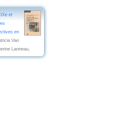
XIXe et
les
ectives en
tricia Van
erine Lanneau,