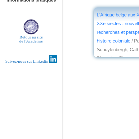
L'Afrique belge aux 
XXe siècles : nouvel
recherches et persp
Retour au site
histoire coloniale
/ Pa
de l'Académie
Schuylenbergh, Cath
Pierre-Luc Plasman
Suivez-nous sur Linkedin
éd. Peter Lang
, 2014
par
Jean Martin