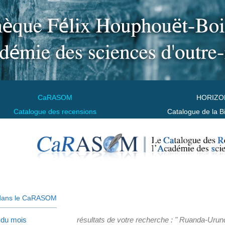
CaRASOM
HORIZO
Catalogue des recensions
Catalogue de la B
dans le CaRASOM
 du mois
résultats de votre recherche : " Ruanda-Urund