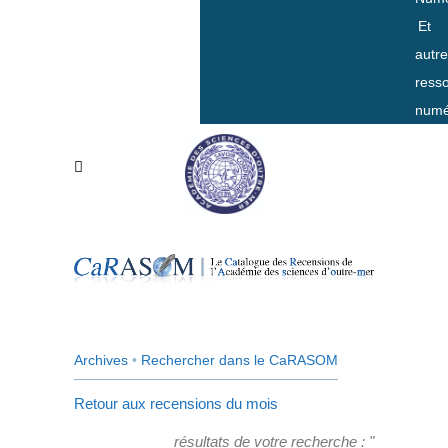
Et
autr
ress
numé
Archives
•
Rechercher dans le CaRASOM
Retour aux recensions du mois
résultats de votre recherche : "