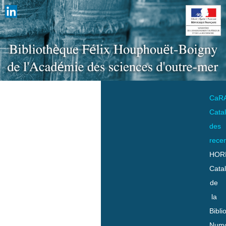
CaR
Cata
des
rece
HOR
Cata
de
la
Bibli
Numo