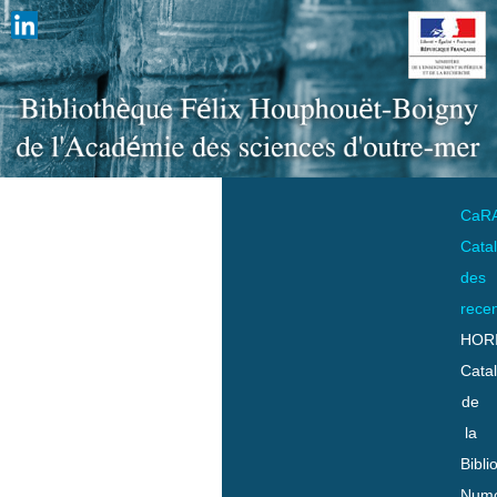
CaR
Cata
des
rece
HOR
Cata
de
la
Bibli
Numo