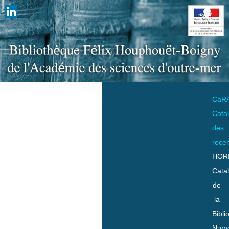
CaR
Cata
des
rece
HOR
Cata
de
la
Bibli
Numo