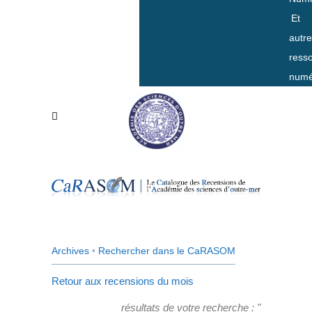
Et
autr
ress
numé
Archives
•
Rechercher dans le CaRASOM
Retour aux recensions du mois
résultats de votre recherche : "