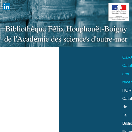
CaR
Cata
des
rece
HOR
Cata
de
la
Bibli
Numo