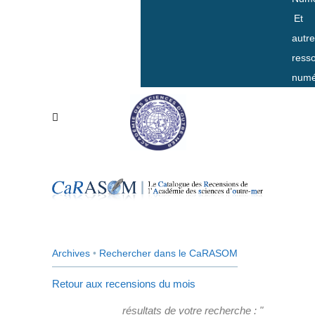
Et
autr
ress
numé
Archives
•
Rechercher dans le CaRASOM
Retour aux recensions du mois
résultats de votre recherche : "