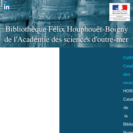
CaR
Cata
des
rece
HOR
Cata
de
la
Bibli
Numo