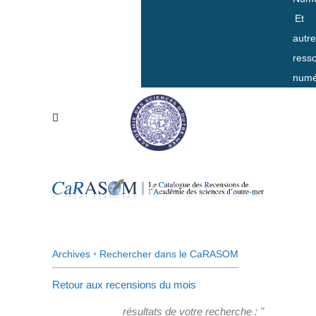
Et
autr
ress
numé
Archives
•
Rechercher dans le CaRASOM
Retour aux recensions du mois
résultats de votre recherche : "