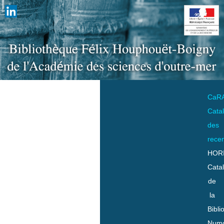
CaR
Cata
des
rece
HOR
Cata
de
la
Bibli
Numo