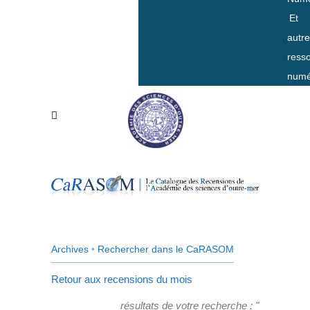
Et
autr
ress
numé
Archives
•
Rechercher dans le CaRASOM
Retour aux recensions du mois
résultats de votre recherche : "