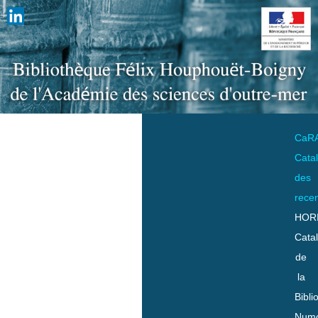
CaR
Cata
des
rece
HOR
Cata
de
la
Bibli
Numo