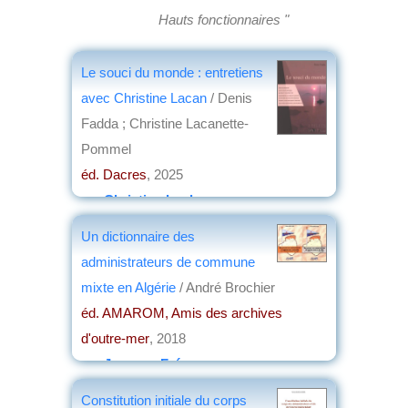
Hauts fonctionnaires "
Le souci du monde : entretiens
avec Christine Lacan
/ Denis
Fadda ; Christine Lacanette-
Pommel
éd. Dacres
, 2025
par
Christian Lochon
Un dictionnaire des
administrateurs de commune
mixte en Algérie
/ André Brochier
éd. AMAROM, Amis des archives
d'outre-mer
, 2018
par
Jacques Frémeaux
Constitution initiale du corps