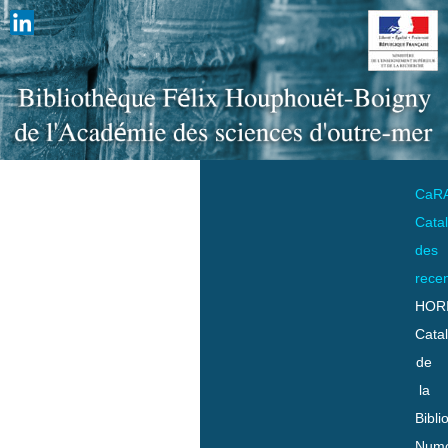
CaR
Cata
des
rece
HOR
Cata
de
la
Bibli
Numo