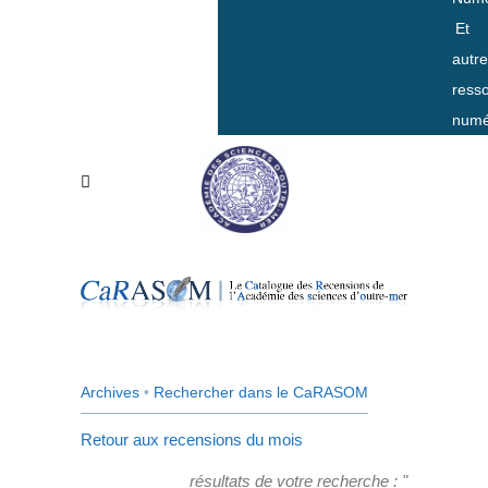
Et
autr
ress
numé
Archives
•
Rechercher dans le CaRASOM
Retour aux recensions du mois
résultats de votre recherche : "