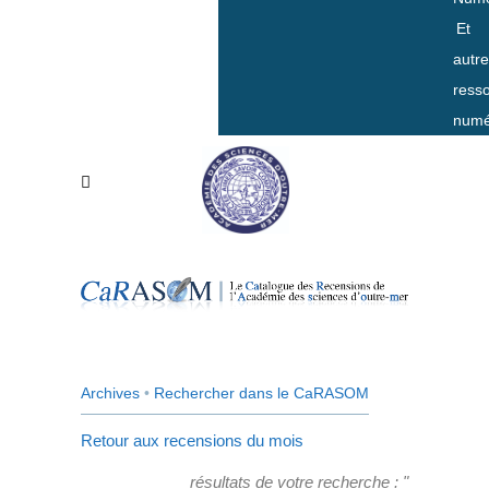
Et
autr
ress
numé
Archives
•
Rechercher dans le CaRASOM
Retour aux recensions du mois
résultats de votre recherche : "