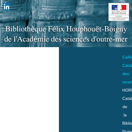
CaR
Cata
des
rece
HOR
Cata
de
la
Bibli
Numo