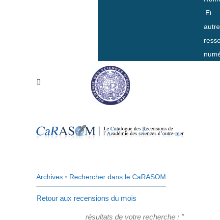
Et
autr
ress
numé
Archives
•
Rechercher dans le CaRASOM
Retour aux recensions du mois
résultats de votre recherche : "