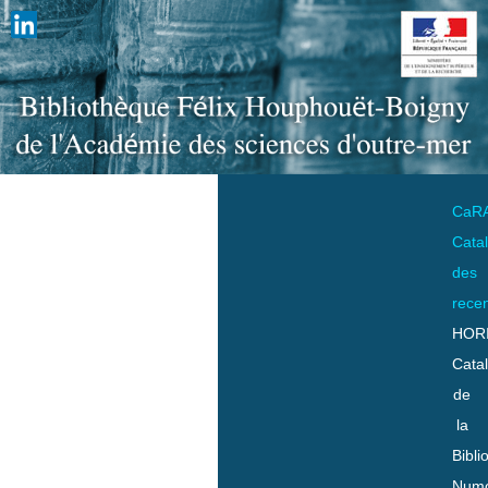
CaR
Cata
des
rece
HOR
Cata
de
la
Bibli
Numo