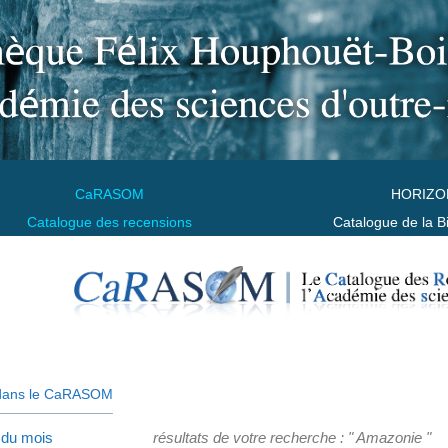
CaRASOM
HORIZO
Catalogue des recensions
Catalogue de la B
dans le CaRASOM
 du mois
résultats de votre recherche : " Amazonie "