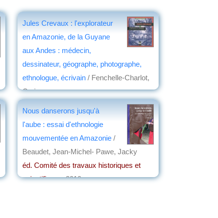
Jules Crevaux : l'explorateur
en Amazonie, de la Guyane
aux Andes : médecin,
dessinateur, géographe, photographe,
ethnologue, écrivain
/ Fenchelle-Charlot,
Corinne
éd. G. Louis
, 2014
Nous danserons jusqu'à
par
Jean Martin
l'aube : essai d'ethnologie
mouvementée en Amazonie
/
Beaudet, Jean-Michel- Pawe, Jacky
éd. Comité des travaux historiques et
scientifiques
, 2010
par
Denis Vialou