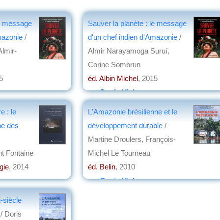
le message
Sauver la planète : le message
mazonie
/
d'un chef indien d'Amazonie
/
lmir-
Almir Narayamoga Suruí,
Corine Sombrun
5
éd. Albin Michel
, 2015
par
Denis Vialou
e : le
L'Amazonie brésilienne et le
ne des
développement durable
/
Martine Droulers, François-
nt Fontaine
Michel Le Tourneau
gie
, 2014
éd. Belin
, 2010
par
Denis Vialou
-siècle
n
/ Doris