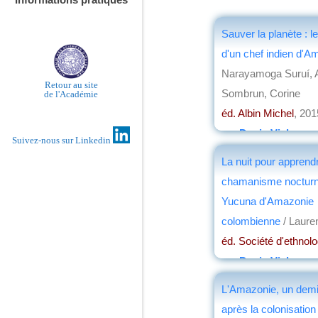
Sauver la planète : 
d'un chef indien d'A
Narayamoga Suruí, A
Retour au site
Sombrun, Corine
de l'Académie
éd. Albin Michel
, 201
par
Denis Vialou
Suivez-nous sur Linkedin
La nuit pour apprendr
chamanisme noctur
Yucuna d'Amazonie
colombienne
/ Laure
éd. Société d'ethnolo
par
Denis Vialou
L'Amazonie, un demi
après la colonisatio