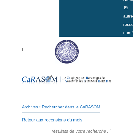
Et
autr
ress
numé
Archives
•
Rechercher dans le CaRASOM
Retour aux recensions du mois
résultats de votre recherche : "