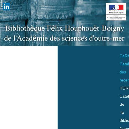
CaR
Cata
des
rece
HOR
Cata
de
la
Bibli
Numo