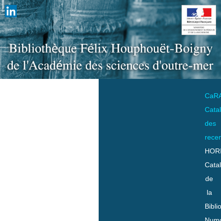
CaR
Cata
des
rece
HOR
Cata
de
la
Bibli
Numo