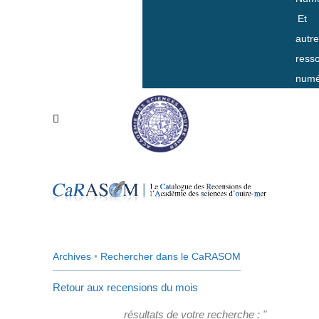
Et
autr
ress
numé
Archives
•
Rechercher dans le CaRASOM
Retour aux recensions du mois
résultats de votre recherche : "