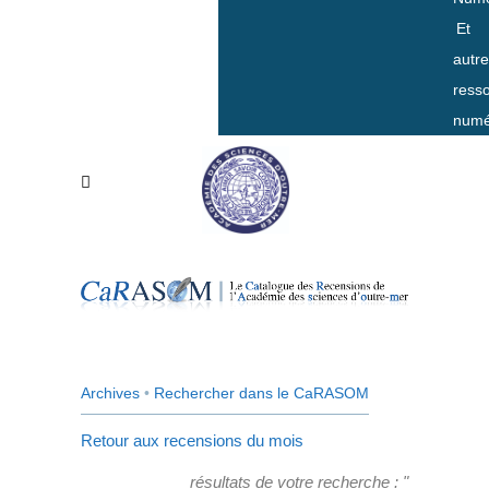
Et
autr
ress
numé
Archives
•
Rechercher dans le CaRASOM
Retour aux recensions du mois
résultats de votre recherche : "