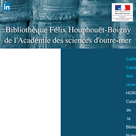
CaR
Cata
des
rece
HOR
Cata
de
la
Bibli
Numo