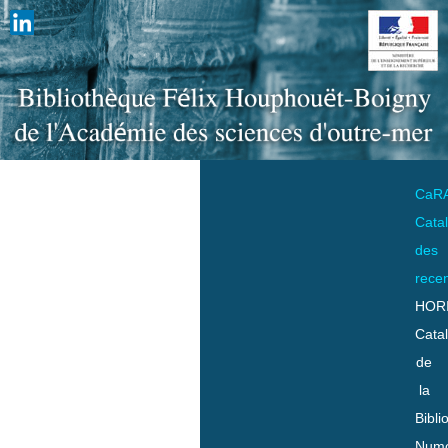
CaR
Cata
des
rece
HOR
Cata
de
la
Bibli
Numo