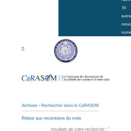
Et
autr
ress
numé
Archives
•
Rechercher dans le CaRASOM
Retour aux recensions du mois
résultats de votre recherche : "