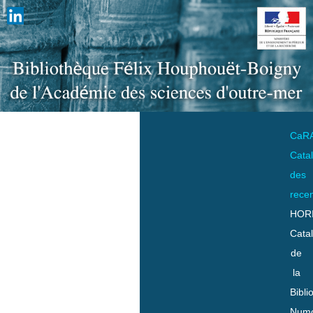
CaR
Cata
des
rece
HOR
Cata
de
la
Bibli
Numo