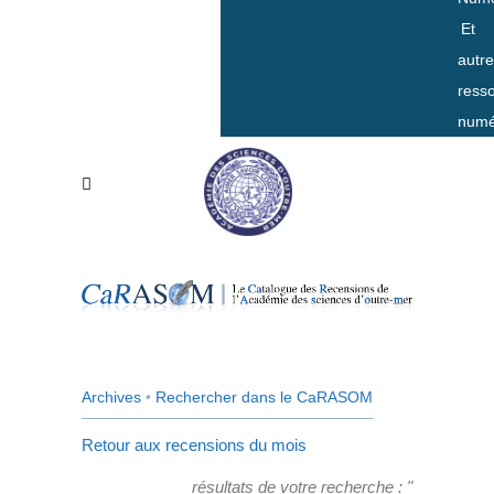
Et
autr
ress
numé
Archives
•
Rechercher dans le CaRASOM
Retour aux recensions du mois
résultats de votre recherche : "